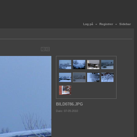
Log på
«
Registrer
«
Sidebar
BILD0786.JPG
Dato: 07-05-2010