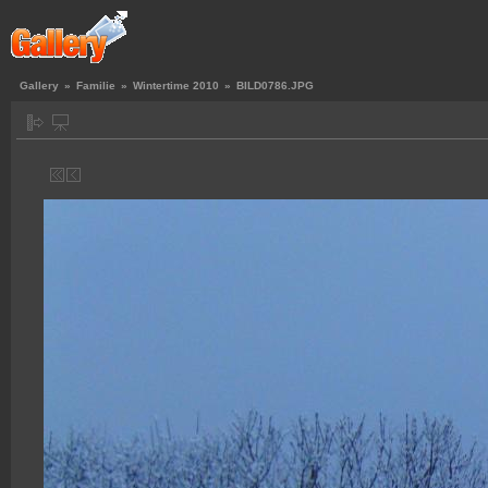
Gallery
»
Familie
»
Wintertime 2010
»
BILD0786.JPG