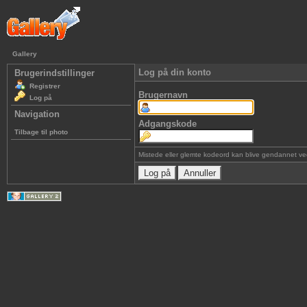
Gallery
Log på din konto
Brugerindstillinger
Registrer
Brugernavn
Log på
Navigation
Adgangskode
Tilbage til photo
Mistede eller glemte kodeord kan blive gendannet v