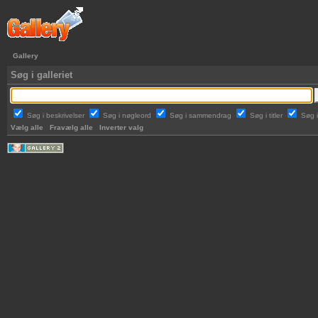
Gallery
Søg i galleriet
Søg i beskrivelser
Søg i nøgleord
Søg i sammendrag
Søg i titler
Søg 
Vælg alle
Fravælg alle
Inverter valg